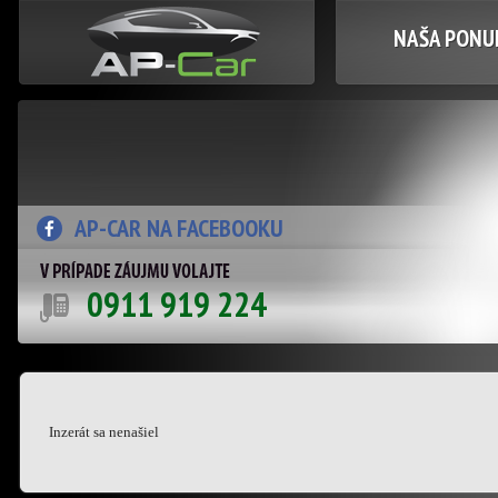
NAŠA PONUK
AP-CAR NA FACEBOOKU
0911 919 224
Inzerát sa nenašiel